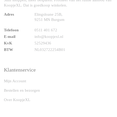
Slim shoppen, meer besparen. Profiteer van het ruime aanbod van
KoopjeXL. Dat is goedkoop winkelen.
Adres
Elingsloane 25B,
9251 MN Burgum
Telefoon
0511 401 672
E-mail
info@koopjexl.nl
KvK
52529436
BTW
NL032722254B01
Klantenservice
Mijn Account
Bestellen en bezorgen
Over KoopjeXL