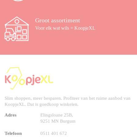
Groot assortiment
Voor elk wat wils = KoopjeXL
Slim shoppen, meer besparen. Profiteer van het ruime aanbod van
KoopjeXL. Dat is goedkoop winkelen.
Adres
Elingsloane 25B,
9251 MN Burgum
Telefoon
0511 401 672