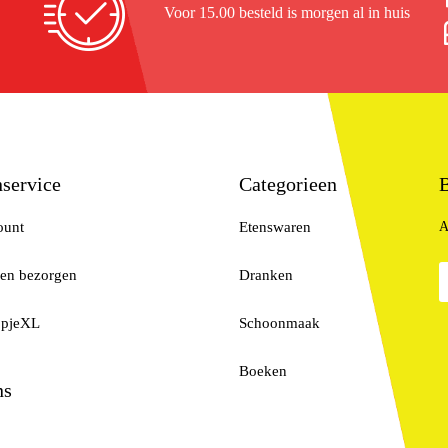
Voor 15.00 besteld is morgen al in huis
service
Categorieen
B
ount
Etenswaren
A
 en bezorgen
Dranken
opjeXL
Schoonmaak
Boeken
ns