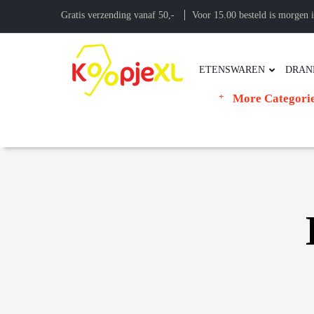
Gratis verzending vanaf 50,-
Voor 15.00 besteld is morgen i
ETENSWAREN
DRAN
More Categori