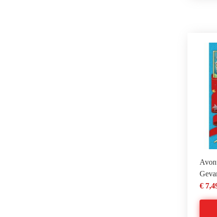
Avont
Gevan
€ 7,4