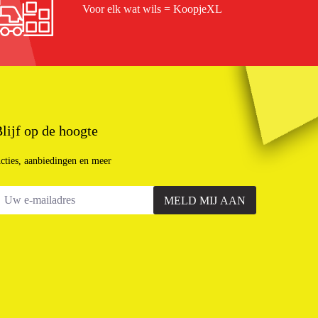
Voor elk wat wils = KoopjeXL
lijf op de hoogte
cties, aanbiedingen en meer
MELD MIJ AAN