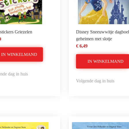
stickers Griezelen
Disney Sneeuwwitje dagboe
geheimen met slotje
9
€ 6,49
IN WINKELMAND
IN WINKELMAND
nde dag in huis
Volgende dag in huis