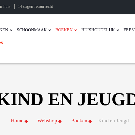
n huis
14 dagen retourrecht
KEN
SCHOONMAAK
BOEKEN
HUISHOUDELIJK
FEES
es
KIND EN JEUG
Home
Webshop
Boeken
Kind en Jeugd