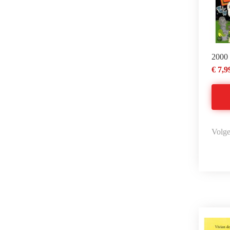
2000 
€ 7,9
Volge