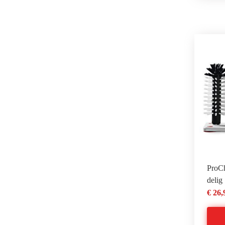
ProCh
delig
€ 26,