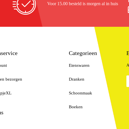
Voor 15.00 besteld is morgen al in huis
service
Categorieen
B
ount
Etenswaren
A
 en bezorgen
Dranken
opjeXL
Schoonmaak
Boeken
ns