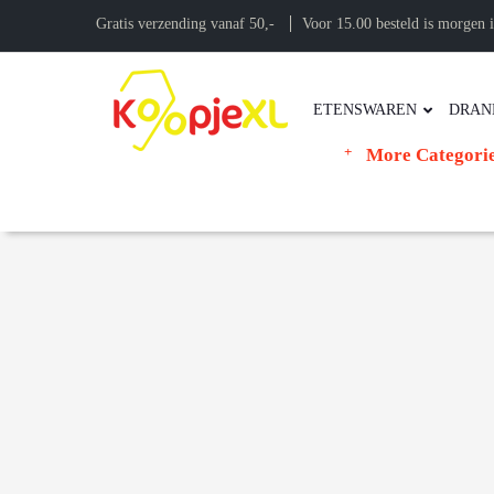
Gratis verzending vanaf 50,-
Voor 15.00 besteld is morgen i
ETENSWAREN
DRAN
More Categori