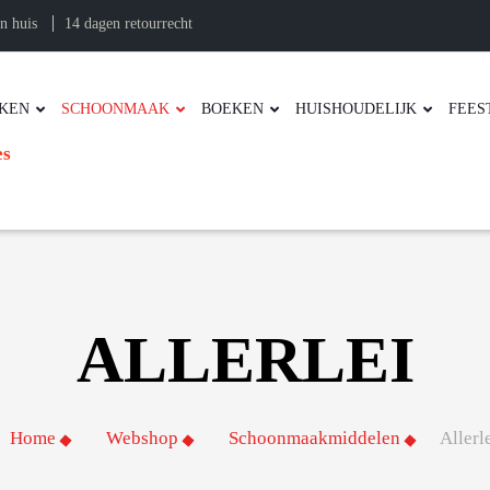
n huis
14 dagen retourrecht
KEN
SCHOONMAAK
BOEKEN
HUISHOUDELIJK
FEES
es
ALLERLEI
Home
Webshop
Schoonmaakmiddelen
Allerl