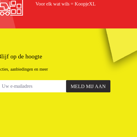
Voor elk wat wils = KoopjeXL
lijf op de hoogte
cties, aanbiedingen en meer
MELD MIJ AAN