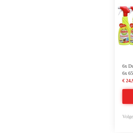
6x Du
6x 6
€ 24,
Volge