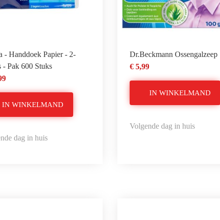
a - Handdoek Papier - 2-
Dr.Beckmann Ossengalzeep
 - Pak 600 Stuks
€ 5,99
99
IN WINKELMAND
IN WINKELMAND
Volgende dag in huis
nde dag in huis