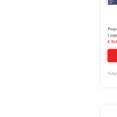
Propi
Laags
€ 35,
Volge