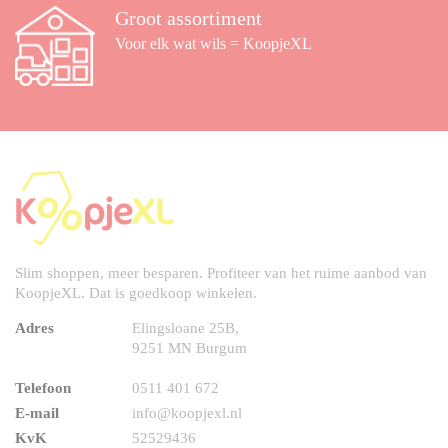
Groot assortiment
Voor elk wat wils = KoopjeXL
Slim shoppen, meer besparen. Profiteer van het ruime aanbod van
KoopjeXL. Dat is goedkoop winkelen.
Adres
Elingsloane 25B,
9251 MN Burgum
Telefoon
0511 401 672
E-mail
info@koopjexl.nl
KvK
52529436