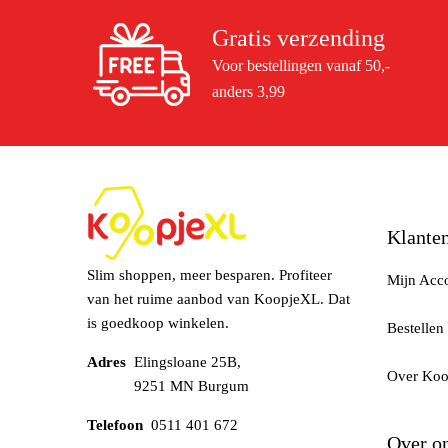
Gratis verzending
Voor bestellingen vanaf 50,-
anders 3,99
Klanten
Slim shoppen, meer besparen. Profiteer
Mijn Acc
van het ruime aanbod van KoopjeXL. Dat
is goedkoop winkelen.
Bestellen
Adres
Elingsloane 25B,
Over Ko
9251 MN Burgum
Telefoon
0511 401 672
Over o