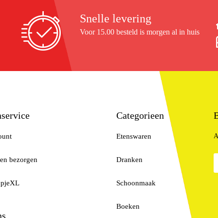
Snelle levering
Voor 15.00 besteld is morgen al in huis
service
Categorieen
B
ount
Etenswaren
A
 en bezorgen
Dranken
opjeXL
Schoonmaak
Boeken
ns