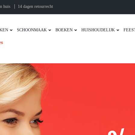
n huis
14 dagen retourrecht
KEN
SCHOONMAAK
BOEKEN
HUISHOUDELIJK
FEES
es