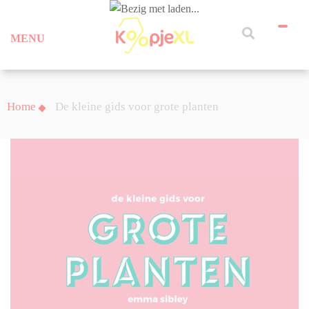
MENU
Home
De kleine gids voor grote planten