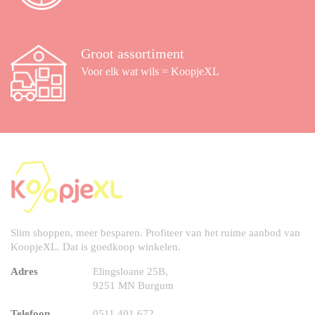
Groot assortiment
Voor elk wat wils = KoopjeXL
Slim shoppen, meer besparen. Profiteer van het ruime aanbod van
KoopjeXL. Dat is goedkoop winkelen.
Adres
Elingsloane 25B,
9251 MN Burgum
Telefoon
0511 401 672