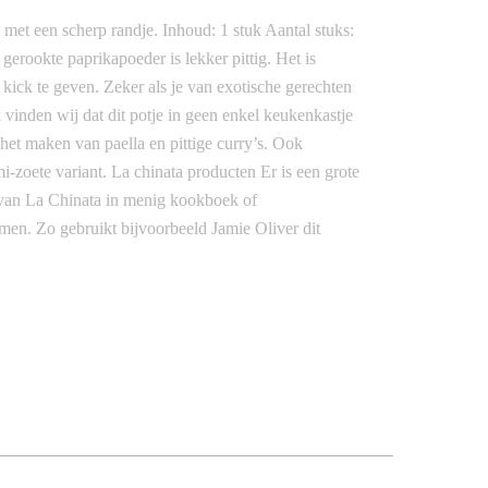
s met een scherp randje. Inhoud: 1 stuk Aantal stuks:
gerookte paprikapoeder is lekker pittig. Het is
 kick te geven. Zeker als je van exotische gerechten
k vinden wij dat dit potje in geen enkel keukenkastje
het maken van paella en pittige curry’s. Ook
mi-zoete variant. La chinata producten Er is een grote
r van La Chinata in menig kookboek of
en. Zo gebruikt bijvoorbeeld Jamie Oliver dit