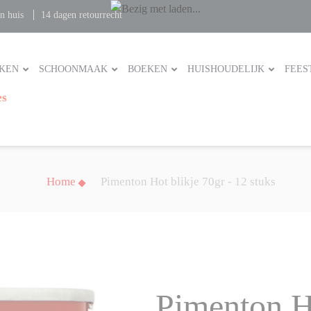
n huis
14 dagen retourrecht
KEN
SCHOONMAAK
BOEKEN
HUISHOUDELIJK
FEES
es
Home
Pimenton Hot blikje 70gr - 12 stuks
Pimenton Ho