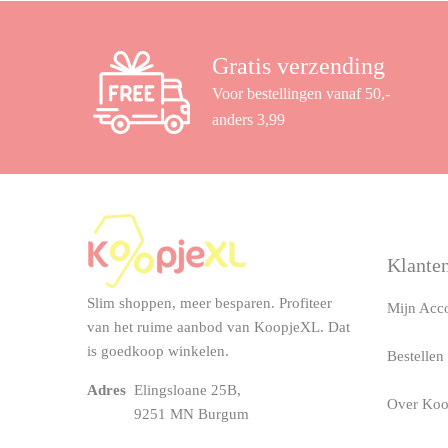
Gratis verzending
Voor bestellingen vanaf 50,-
anders 3,99
Klanten
Slim shoppen, meer besparen. Profiteer
Mijn Acc
van het ruime aanbod van KoopjeXL. Dat
is goedkoop winkelen.
Bestellen
Adres
Elingsloane 25B,
Over Ko
9251 MN Burgum