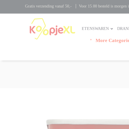
Gratis verzending vanaf 50,-
Voor 15.00 besteld is morgen i
ETENSWAREN
DRAN
More Categori