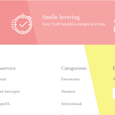
Snelle levering
Voor 15.00 besteld is morgen al in huis
service
Categorieen
B
ount
Etenswaren
A
 en bezorgen
Dranken
opjeXL
Schoonmaak