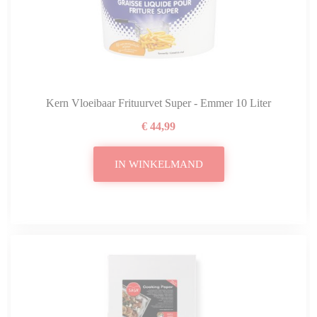
Kern Vloeibaar Frituurvet Super - Emmer 10 Liter
€ 44,99
IN WINKELMAND