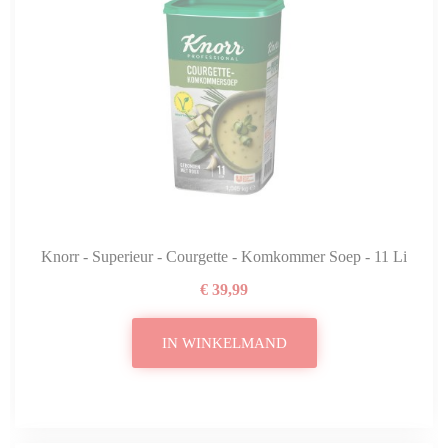
Knorr - Superieur - Courgette - Komkommer Soep - 11 Liter
€ 39,99
IN WINKELMAND