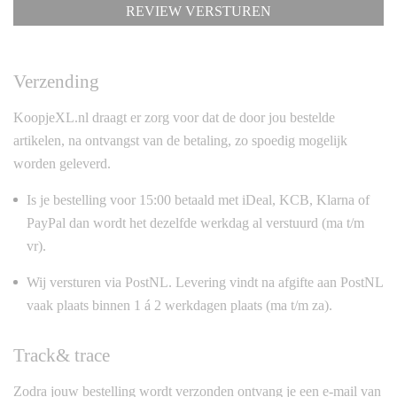
REVIEW VERSTUREN
Verzending
KoopjeXL.nl draagt er zorg voor dat de door jou bestelde
artikelen, na ontvangst van de betaling, zo spoedig mogelijk
worden geleverd.
Is je bestelling voor 15:00 betaald met iDeal, KCB, Klarna of
PayPal dan wordt het dezelfde werkdag al verstuurd (ma t/m
vr).
Wij versturen via PostNL. Levering vindt na afgifte aan PostNL
vaak plaats binnen 1 á 2 werkdagen plaats (ma t/m za).
Track& trace
Zodra jouw bestelling wordt verzonden ontvang je een e-mail van