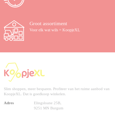
Groot assortiment
Voor elk wat wils = KoopjeXL
Slim shoppen, meer besparen. Profiteer van het ruime aanbod van
KoopjeXL. Dat is goedkoop winkelen.
Adres
Elingsloane 25B,
9251 MN Burgum