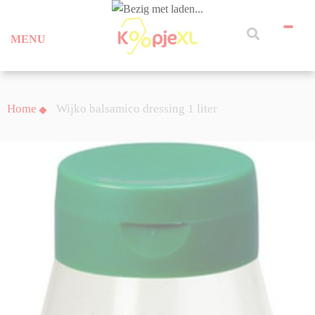
MENU
Home
Wijko balsamico dressing 1 liter