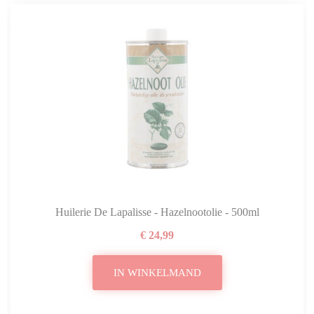
Huilerie De Lapalisse - Hazelnootolie - 500ml
€ 24,99
IN WINKELMAND